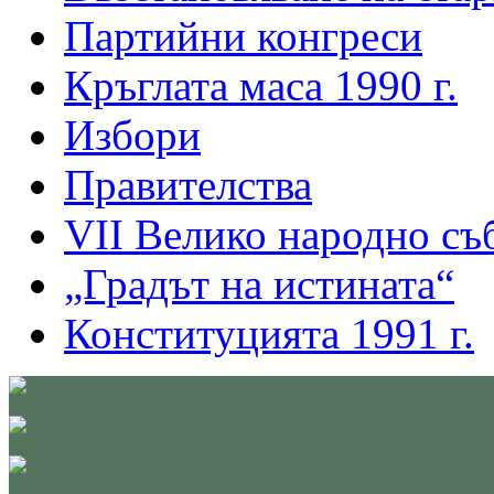
Партийни конгреси
Кръглата маса 1990 г.
Избори
Правителства
VІІ Велико народно съ
„Градът на истината“
Конституцията 1991 г.